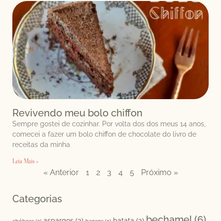
Revivendo meu bolo chiffon
Sempre gostei de cozinhar. Por volta dos dos meus 14 anos,
comecei a fazer um bolo chiffon de chocolate do livro de
receitas da minha
Leia Mais »
« Anterior
1
2
3
4
5
Próximo »
Categorias
bechamel
(6)
aspargos
(3)
batata
(3)