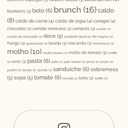
abóbora
(2)
banana
(2)
brunch
(16)
caldo
bolo
(6)
blueberry
(3)
(8)
caldo de carne
(4)
caldo de sopa
(4)
canapé
(4)
chocolate
(3)
comida mexicana
(3)
compota
(3)
cookie
(2)
doce
(5)
cookie de chocolate
(2)
elizabeth david
(2)
filé mignon
(2)
frango
(3)
laranja
(3)
macarrão
(3)
guacamole
(2)
michelroux
(2)
molho
(10)
molho de tomate
(3)
molho branco
(2)
muffin
pasta
(6)
ovos
(3)
(2)
pate
(2)
pate brisee
(2)
peixe
(2)
pesto
(2)
sanduíche
(6)
sobremesa
pudim
(2)
queijo
(2)
quiche
(2)
tomate
(6)
(5)
sopa
(5)
torta
(3)
torrada
(2)
waffle
(2)