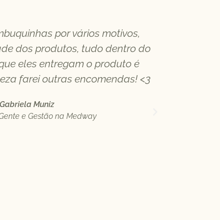
mbuquinhas por vários motivos,
O Cumbuqu
ade dos produtos, tudo dentro do
todo pr
 que eles entregam o produto é
pandem
teza farei outras encomendas! <3
contribui
de toda lo
Gabriela Muniz
 Gente e Gestão na Medway