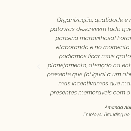
edicação e
Organização, qualidade e m
conosco da
palavras descrevem tudo qu
os de alta
parceria maravilhosa! For
cessos de
elaborando e no momento 
á também uma
podíamos ficar mais grato
a de soluções
planejamento, atenção na ent
ntada.
presente que foi igual a um a
mas incentivamos que mai
presentes memoráveis com o
Amanda Ab
Employer Branding no 