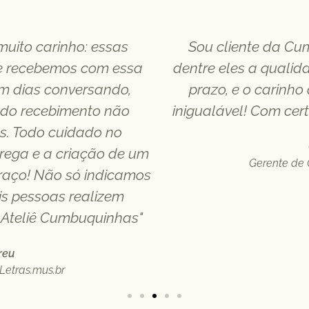
uito carinho: essas
Sou cliente da Cu
e recebemos com essa
dentre eles a qualid
am dias conversando,
prazo, e o carinho
do recebimento não
inigualável! Com cer
s. Todo cuidado no
rega e a criação de um
Gerente de
braço! Não só indicamos
s pessoas realizem
 Ateliê Cumbuquinhas"
reu
Letras.mus.br