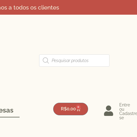
s a todos os clientes
Entre
0
esas
R$
0,00
ou
Cadastr
se