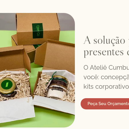
A solução 
presentes 
O Ateliê Cumbu
você: concepçã
kits corporativo
Peça Seu Orçament