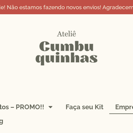
de! Não estamos fazendo novos envios! Agradecemo
ntos – PROMO!!
Faça seu Kit
Empr
g