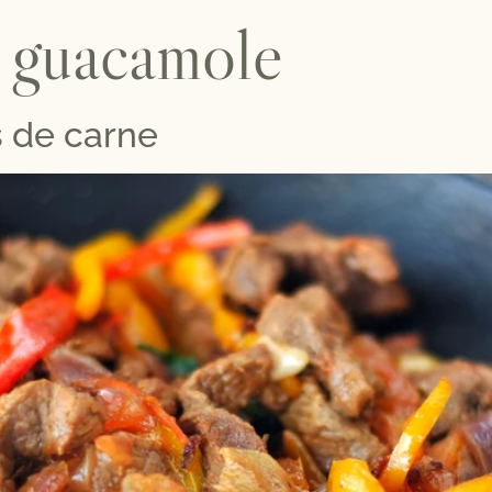
:
guacamole
s de carne