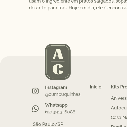
usam o ingrediente em pratos salgados, sopa
deixá-lo para trás.​ Hoje em dia, ele é encontr
Início
Kits Pr
Instagram
@cumbuquinhas
Anivers
Whatsapp
Autocu
(12) 3913-6086
Casa N
São Paulo/SP