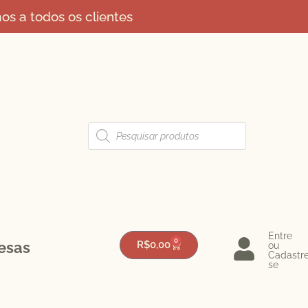
s a todos os clientes
Entre
0
esas
R$
0,00
ou
Cadastr
se