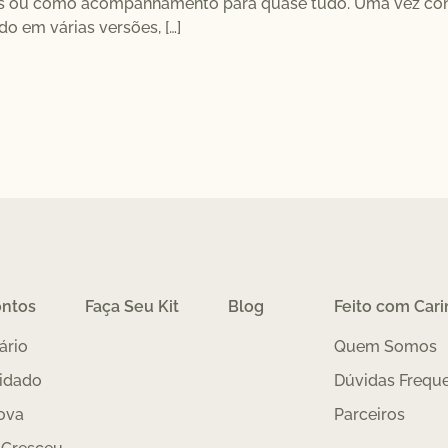
s ou como acompanhamento para quase tudo. Uma vez conhec
ado em várias versões, […]
ontos
Faça Seu Kit
Blog
Feito com Car
ário
Quem Somos
idado
Dúvidas Frequ
ova
Parceiros