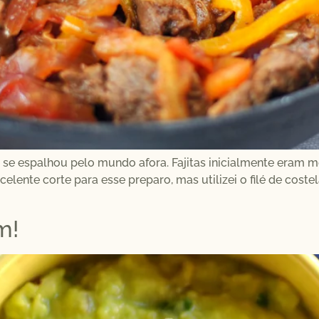
 se espalhou pelo mundo afora. Fajitas inicialmente eram m
xcelente corte para esse preparo, mas utilizei o filé de co
m!