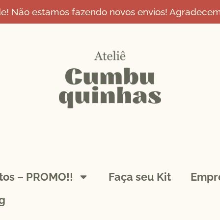
de! Não estamos fazendo novos envios! Agradecemo
ntos – PROMO!!
Faça seu Kit
Empr
g