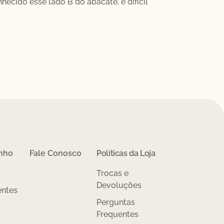
ido esse lado B do abacate, é difícil
inho
Fale Conosco
Políticas da Loja
Trocas e
Devoluções
entes
Perguntas
Frequentes