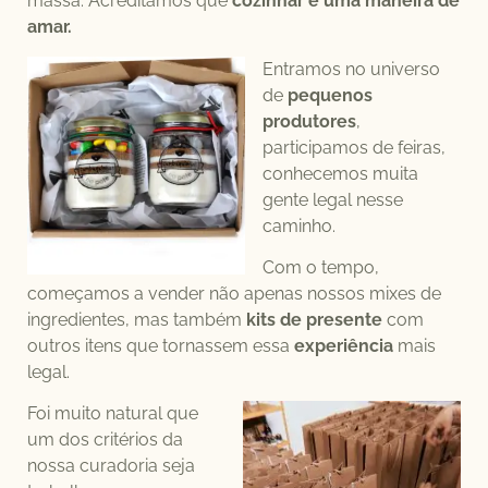
massa. Acreditamos que
cozinhar é uma maneira de
amar.
Entramos no universo
de
pequenos
produtores
,
participamos de feiras,
conhecemos muita
gente legal nesse
caminho.
Com o tempo,
começamos a vender não apenas nossos mixes de
ingredientes, mas também
kits de presente
com
outros itens que tornassem essa
experiência
mais
legal.
Foi muito natural que
um dos critérios da
nossa curadoria seja