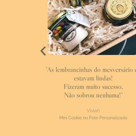
a expressar
"As lembrancinhas do mesversário 
s apaixonados
estavam lindas!
inho que
Fizeram muito sucesso.
its."
Não sobrou nenhuma!"
us
Vivian
mento
Mini Cookie no Pote Personalizado