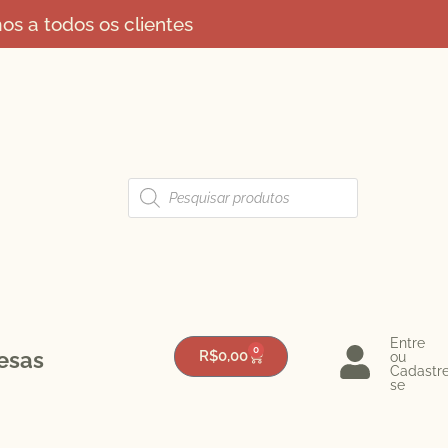
s a todos os clientes
Entre
0
esas
R$
0,00
ou
Cadastr
se