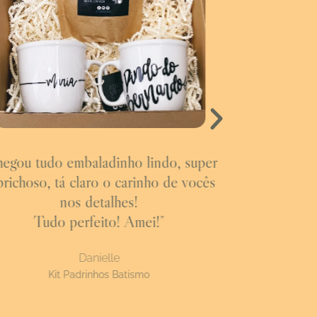
egou tudo embaladinho lindo, super
"Muito obrig
prichoso, tá claro o carinho de vocês
cuidado de 
nos detalhes!
aqui amou o
Tudo perfeito! Amei!"
mensagens 
testando as
Danielle
a
Kit Padrinhos Batismo
Kits C