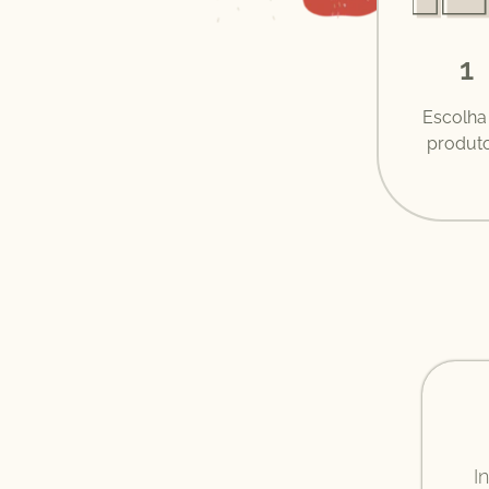
1
Escolha
produto
I