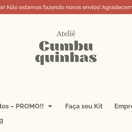
de! Não estamos fazendo novos envios! Agradecemo
ntos – PROMO!!
Faça seu Kit
Empr
g