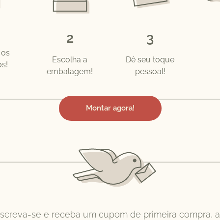
2
3
 os
Escolha a
Dê seu toque
s!
embalagem!
pessoal!
Montar agora!
nscreva-se e receba um cupom de primeira compra, 