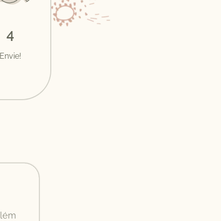
4
Envie!
além