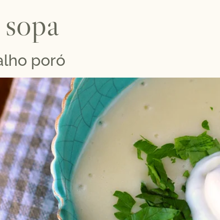
:
sopa
alho poró