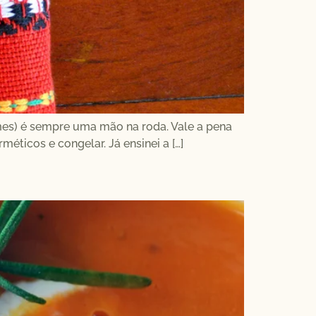
umes) é sempre uma mão na roda. Vale a pena
éticos e congelar. Já ensinei a […]