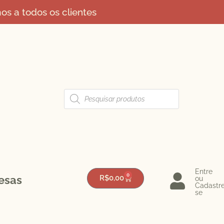
s a todos os clientes
Entre
0
esas
R$
0,00
ou
Cadastr
se