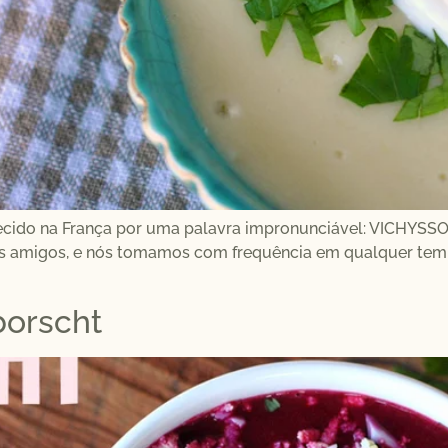
ido na França por uma palavra impronunciável: VICHYSSOISE
us amigos, e nós tomamos com frequência em qualquer tempe
borscht