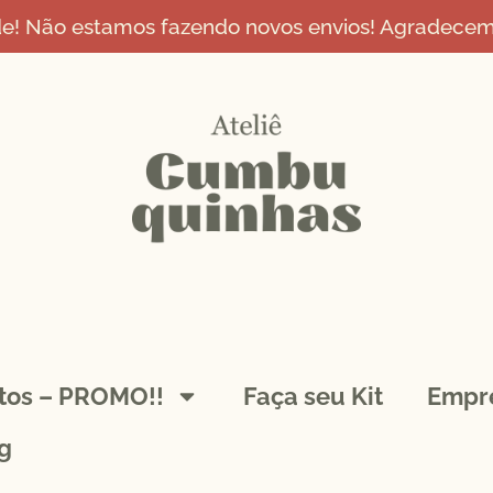
de! Não estamos fazendo novos envios! Agradecemo
ntos – PROMO!!
Faça seu Kit
Empr
g