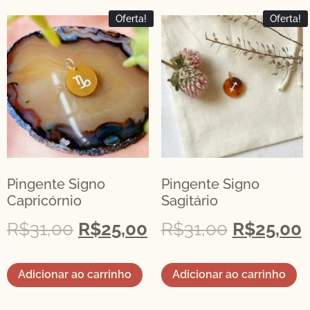
Oferta!
Oferta!
Pingente Signo
Pingente Signo
Capricórnio
Sagitário
R$
31,00
R$
25,00
R$
31,00
R$
25,00
Adicionar ao carrinho
Adicionar ao carrinho