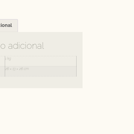
ional
o adicional
1 kg
26 × 13 × 26 cm