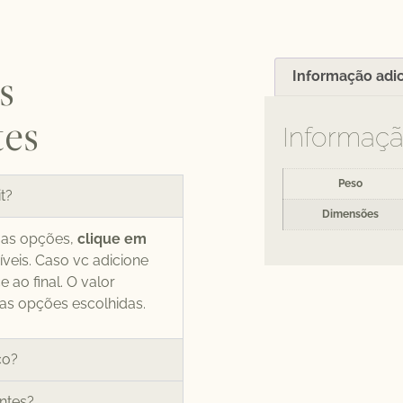
s
Informação adic
tes
Informaçã
Peso
t?
Dimensões
r as opções,
clique em
íveis. Caso vc adicione
 ao final. O valor
s opções escolhidas.
ço?
entes?