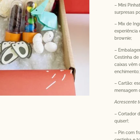
– Mini Pinha
surpresas po
– Mix de In
experiência 
brownie;
– Embalagem
Cestinha de 
caixas vêm 
enchimento;
– Cartão: es
mensagem q
Acrescente 
– Cortador d
quiser!;
– Pin com f
cestinha e t