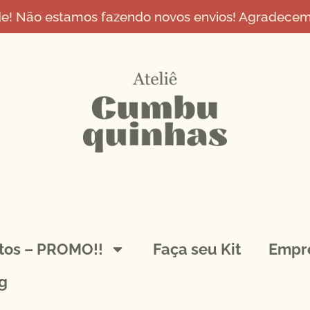
de! Não estamos fazendo novos envios! Agradecemo
ntos – PROMO!!
Faça seu Kit
Empr
g