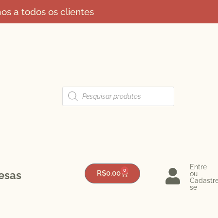
s a todos os clientes
Entre
0
esas
R$
0,00
ou
Cadastr
se