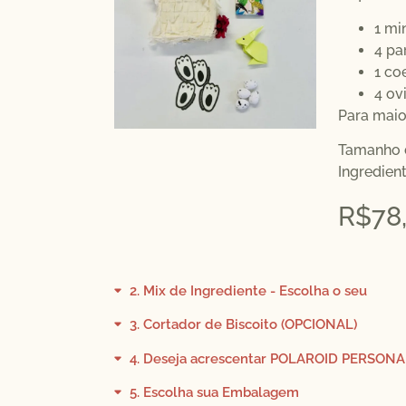
1 mi
4 pa
1 co
4 ov
Para maio
Tamanho d
Ingredien
R$
78
2
Mix de Ingrediente - Escolha o seu
3
Cortador de Biscoito (OPCIONAL)
4
Deseja acrescentar POLAROID PERSONA
5
Escolha sua Embalagem