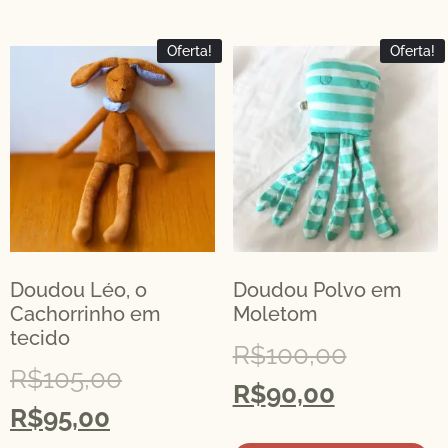
Oferta!
Oferta!
Doudou Léo, o
Doudou Polvo em
Cachorrinho em
Moletom
tecido
R$
100,00
R$
105,00
R$
90,00
R$
95,00