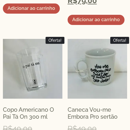
R$
79,00
Adicionar ao carrinho
Adicionar ao carrinho
Oferta!
Oferta!
Copo Americano O
Caneca Vou-me
Pai Tá On 300 ml
Embora Pro sertão
R$
40,00
R$
49,00