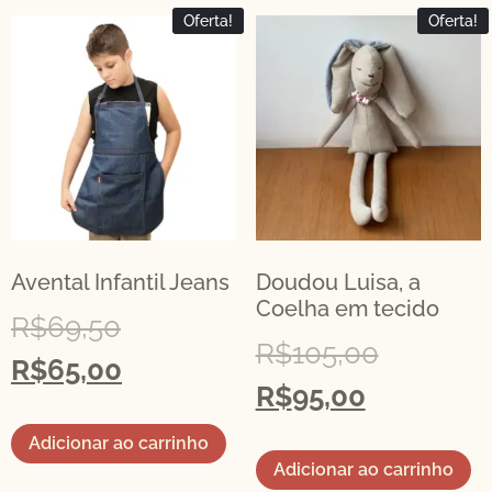
Oferta!
Oferta!
Avental Infantil Jeans
Doudou Luisa, a
Coelha em tecido
R$
69,50
R$
105,00
R$
65,00
R$
95,00
Adicionar ao carrinho
Adicionar ao carrinho