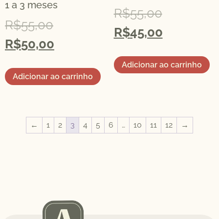
1 a 3 meses
R$
55,00
R$
55,00
R$
45,00
R$
50,00
Adicionar ao carrinho
Adicionar ao carrinho
←
1
2
3
4
5
6
…
10
11
12
→