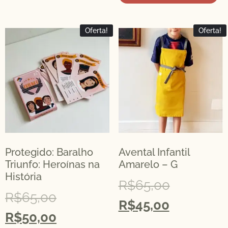
Oferta!
Oferta!
Protegido: Baralho
Avental Infantil
Triunfo: Heroínas na
Amarelo – G
História
R$
65,00
R$
65,00
R$
45,00
R$
50,00