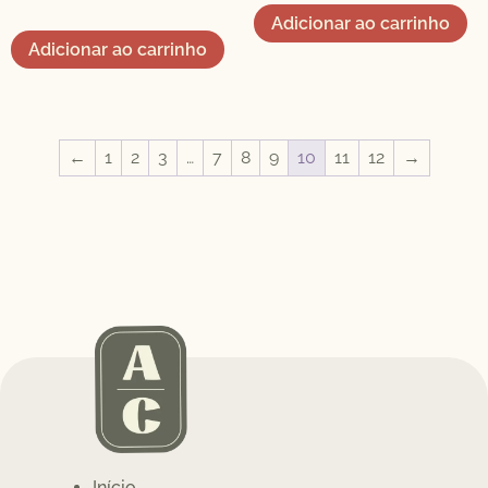
Adicionar ao carrinho
Adicionar ao carrinho
←
1
2
3
…
7
8
9
10
11
12
→
Início