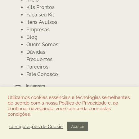
Kits Prontos
Faça seu Kit
Itens Avulsos
Empresas
Blog
Quem Somos
Dúvidas
Frequentes
Parceiros
Fale Conosco
Instagram
@cumbuquinhas
Utilizamos cookies essenciais e tecnologias semelhantes
Whatsapp
de acordo com a nossa Política de Privacidade e, ao
(12) 3913-6086
continuar navegando, você concorda com estas
condições..
São Paulo/SP
configurações de Cookie
Aceitar
Marca & Webdesign: FatFaceStudio