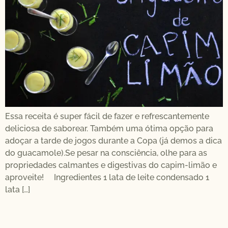
Essa receita é super fácil de fazer e refrescantemente
deliciosa de saborear. Também uma ótima opção para
adoçar a tarde de jogos durante a Copa (já demos a dica
do guacamole).Se pesar na consciência, olhe para as
propriedades calmantes e digestivas do capim-limão e
aproveite! Ingredientes 1 lata de leite condensado 1
lata […]