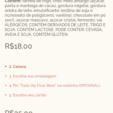
Contém:
farinha de trigo, choc meio amargo (açúcar,
pasta e manteiga de cacau, gordura vegetal, gordura
anidra de leite, emulsificante: lecitina de soja e
ricinoleato de poliglicerol, vanilina), chocolate em pó
100%, açúcar mascavo, açúcar cristal, fermento, sal.
ALÉRGICOS: CONTÉM DERIVADOS DE LEITE, TRIGO E
SOJA. CONTÉM LACTOSE. PODE CONTER: CEVADA,
AVEIA E SOJA. CONTÉM GLÚTEN.
R$
18,00
2
Caneca
3
Escolha sua embalagem
4
Pin "Tudo Vai Ficar Bem" na cestinha (OPCIONAL)
5
Escolha seu cartão