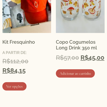
Kit Fresquinho
Copo Cogumelos
Long Drink 350 ml
A PARTIR DE:
R$
57,00
R$
45,00
R$
112,00
R$
84,15
Adicionar ao carrinho
Ver opções