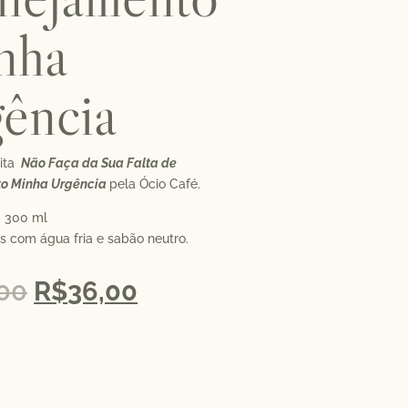
nha
ência
ita
Não Faça da Sua Falta de
to Minha Urgência
pela Ócio Café.
: 300 ml
s com água fria e sabão neutro.
,00
R$
36,00