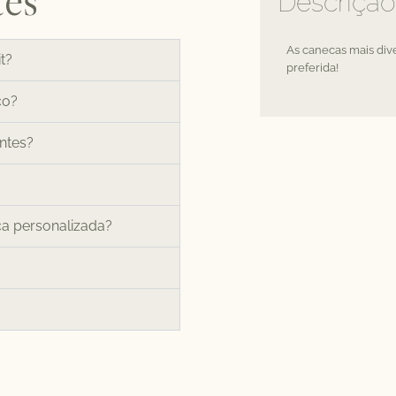
Descrição
As canecas mais dive
t?
preferida!
ço?
entes?
ca personalizada?