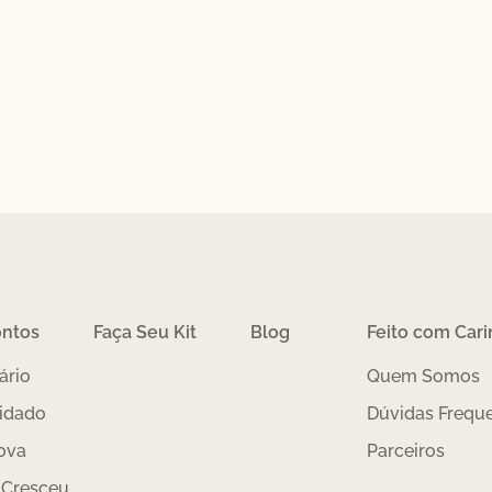
ontos
Faça Seu Kit
Blog
Feito com Car
ário
Quem Somos
idado
Dúvidas Frequ
ova
Parceiros
 Cresceu