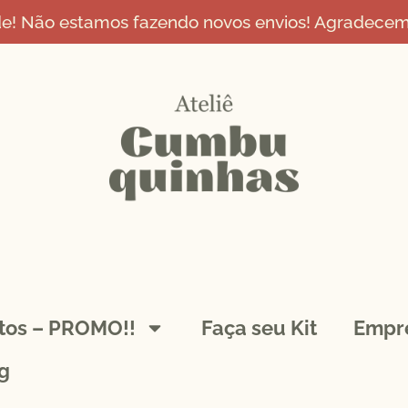
de! Não estamos fazendo novos envios! Agradecemo
ntos – PROMO!!
Faça seu Kit
Empr
g