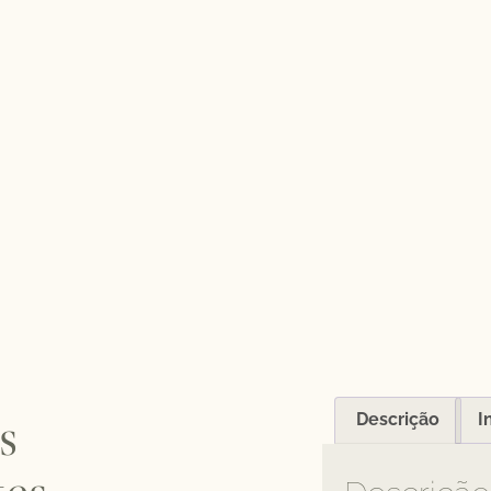
s
Descrição
I
tes