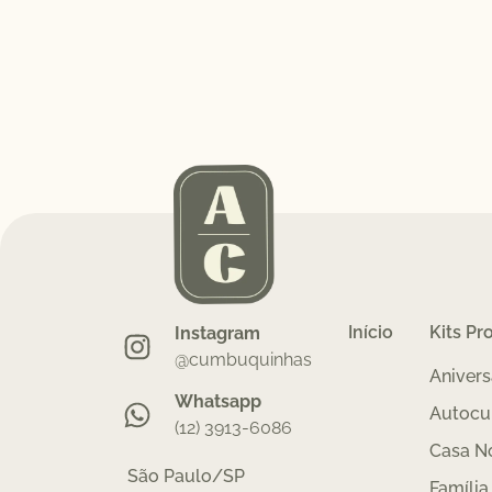
Início
Kits Pr
Instagram
@cumbuquinhas
Anivers
Whatsapp
Autocu
(12) 3913-6086
Casa N
São Paulo/SP
Família