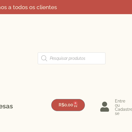
s a todos os clientes
Entre
0
esas
R$
0,00
ou
Cadastr
se