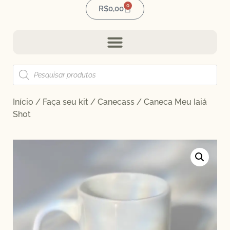
0
R$
0,00
Início
/
Faça seu kit
/
Canecass
/ Caneca Meu Iaiá
Shot