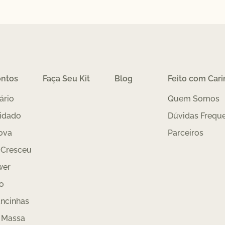
ontos
Faça Seu Kit
Blog
Feito com Car
ário
Quem Somos
idado
Dúvidas Frequ
ova
Parceiros
 Cresceu
wer
o
ncinhas
 Massa