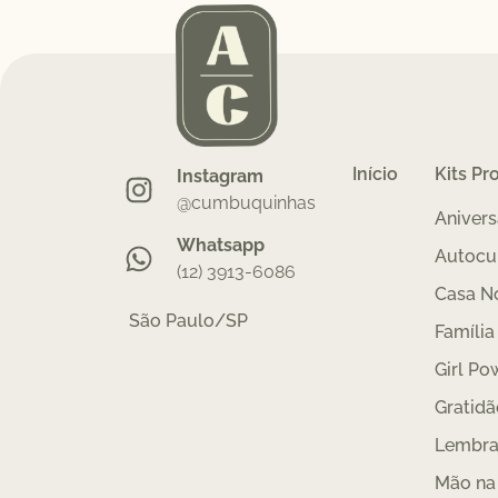
Início
Kits Pr
Instagram
@cumbuquinhas
Anivers
Whatsapp
Autocu
(12) 3913-6086
Casa N
São Paulo/SP
Família
Girl Po
Gratidã
Lembra
Mão na