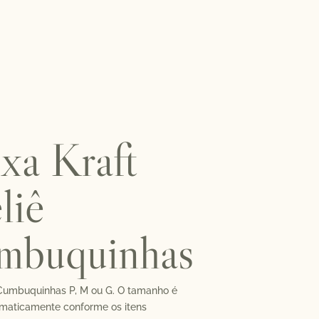
xa Kraft
liê
mbuquinhas
 Cumbuquinhas P, M ou G. O tamanho é
maticamente conforme os itens