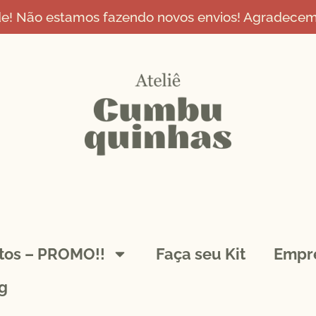
de! Não estamos fazendo novos envios! Agradecemo
ntos – PROMO!!
Faça seu Kit
Empr
g