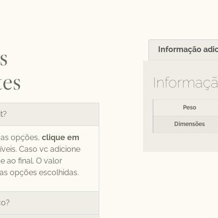
s
Informação adic
tes
Informaçã
Peso
t?
Dimensões
r as opções,
clique em
íveis. Caso vc adicione
 ao final. O valor
s opções escolhidas.
ço?