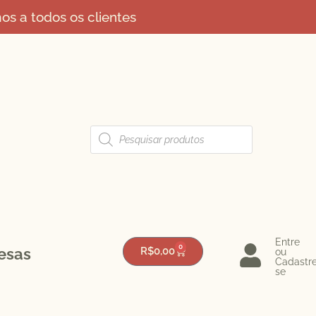
s a todos os clientes
Entre
0
esas
R$
0,00
ou
Cadastr
se