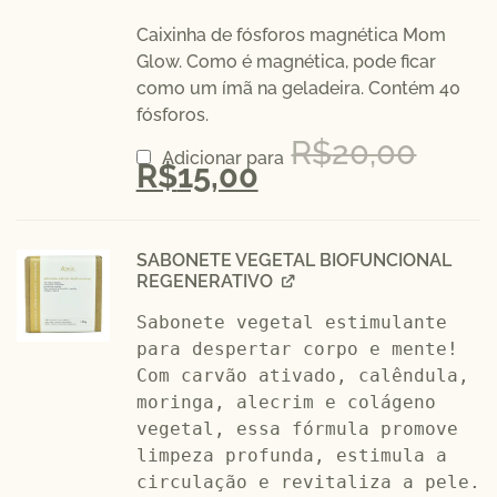
Caixinha de fósforos magnética Mom
Glow. Como é magnética, pode ficar
como um ímã na geladeira. Contém 40
fósforos.
R$
20,00
Adicionar para
R$
15,00
SABONETE VEGETAL BIOFUNCIONAL
REGENERATIVO
Sabonete vegetal estimulante 
para despertar corpo e mente! 
Com carvão ativado, calêndula, 
moringa, alecrim e colágeno 
vegetal, essa fórmula promove 
limpeza profunda, estimula a 
circulação e revitaliza a pele. 