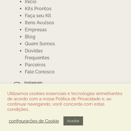
Início
Kits Prontos
Faça seu Kit
Itens Avulsos
Empresas
Blog
Quem Somos
Dúvidas
Frequentes
Parceiros
Fale Conosco
Instagram
@cumbuquinhas
Utilizamos cookies essenciais e tecnologias semelhantes
Whatsapp
de acordo com a nossa Política de Privacidade e, ao
(12) 3913-6086
continuar navegando, você concorda com estas
condições..
São Paulo/SP
configurações de Cookie
Aceitar
Marca & Webdesign: FatFaceStudio