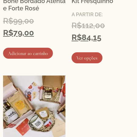
Boné Bordado Atenta
Kit Fresquinho
e Forte Rosé
A PARTIR DE:
R$
99,00
R$
112,00
R$
79,00
R$
84,15
Adicionar ao carrinho
Ver opções