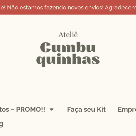
de! Não estamos fazendo novos envios! Agradecemo
ntos – PROMO!!
Faça seu Kit
Empr
g