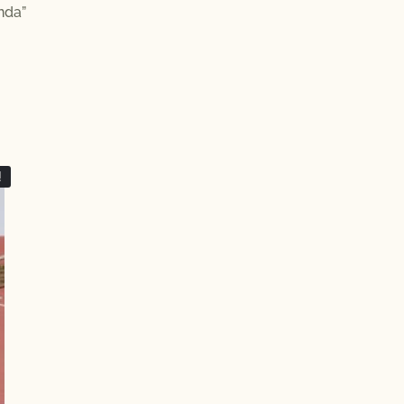
nda”
!