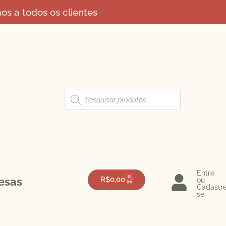
s a todos os clientes
Entre
0
esas
R$
0,00
ou
Cadastr
se