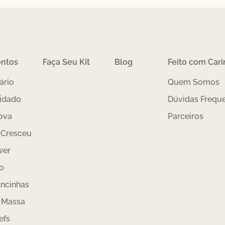
ontos
Faça Seu Kit
Blog
Feito com Car
ário
Quem Somos
idado
Dúvidas Frequ
ova
Parceiros
 Cresceu
wer
o
ncinhas
 Massa
efs