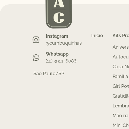
Início
Kits Pr
Instagram
@cumbuquinhas
Anivers
Whatsapp
Autocu
(12) 3913-6086
Casa N
São Paulo/SP
Família
Girl Po
Gratidã
Lembra
Mão na
Mini Ch