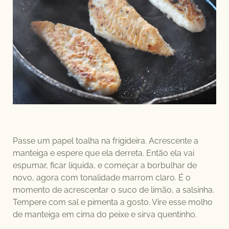
Passe um papel toalha na frigideira. Acrescente a
manteiga e espere que ela derreta. Então ela vai
espumar, ficar líquida, e começar a borbulhar de
novo, agora com tonalidade marrom claro. É o
momento de acrescentar o suco de limão, a salsinha.
Tempere com sal e pimenta a gosto. Vire esse molho
de manteiga em cima do peixe e sirva quentinho.